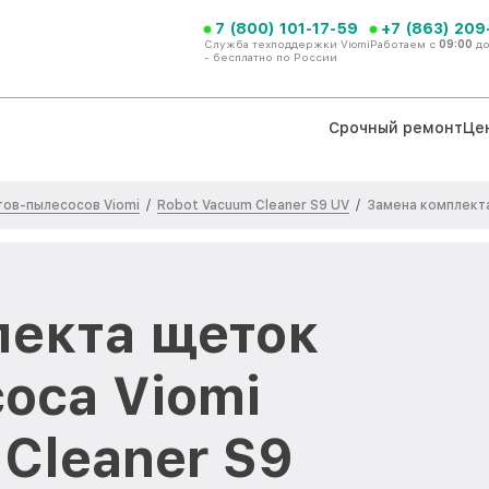
7 (800) 101-17-59
+7 (863) 209
Служба техподдержки Viomi
Работаем с
09:00
д
- бесплатно по России
Срочный ремонт
Це
ов-пылесосов Viomi
Robot Vacuum Cleaner S9 UV
/
/
Замена комплект
екта щеток
оса Viomi
Cleaner S9