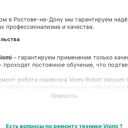
ном в Ростове-на-Дону мы гарантируем надё
х профессионализма и качества.
ельства
iomi
– гарантируем применение только кач
– проходят постоянное обучение, что подтв
емонт робота-пылесоса Viomi Robot Vacuum C
се работы и запчасти защищены официальной
Развернуть
ностью личного присутствия владельца
Есть вопросы по ремонту техники Viomi ?