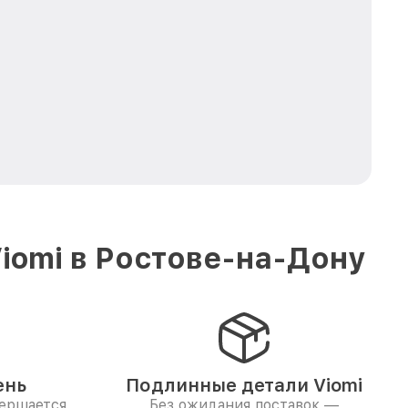
iomi в Ростове-на-Дону
ень
Подлинные детали Viomi
вершается
Без ожидания поставок —