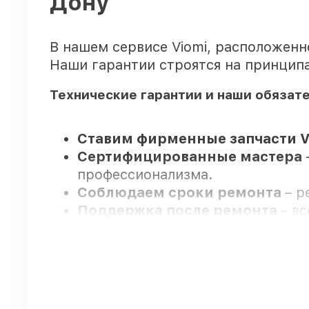
Дону
В нашем сервисе Viomi, расположен
Наши гарантии строятся на принципа
Технические гарантии и наши обязат
Ставим фирменные запчасти V
Сертифицированные мастера
профессионализма.
Соблюдаем сроки ремонта
– р
Поддержка после ремонта
– в
Мы гарантируем:
80%
заказов закрываем с возмож