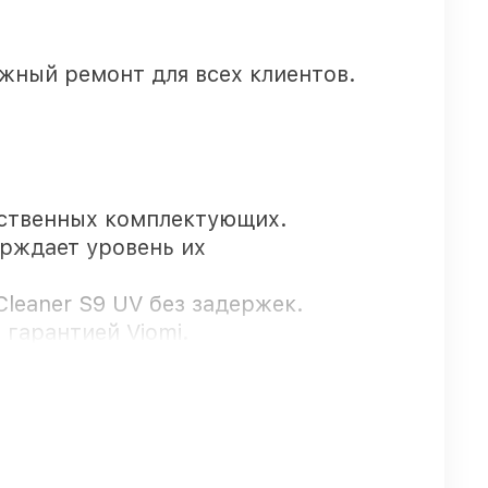
жный ремонт для всех клиентов.
ественных комплектующих.
ерждает уровень их
leaner S9 UV без задержек.
 гарантией Viomi.