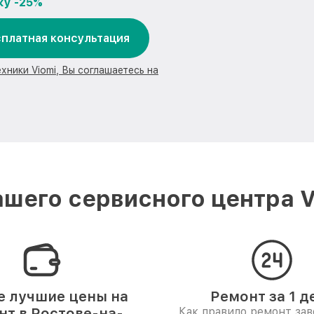
ку -25%
платная консультация
хники Viomi, Вы соглашаетесь на
шего сервисного центра V
 лучшие цены на
Ремонт за 1 д
нт в Ростове-на-
Как правило ремонт за