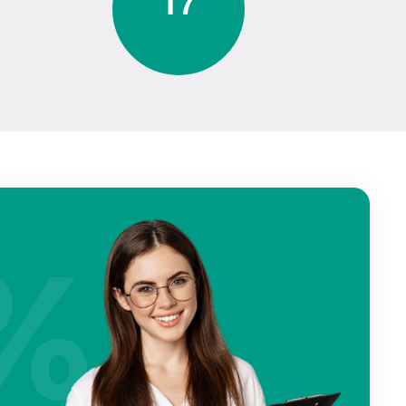
1
7
%