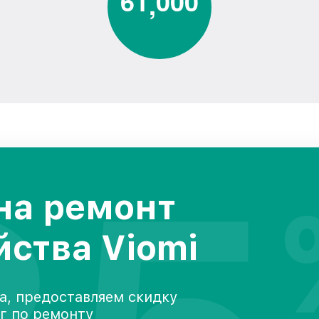
6
1
0
0
0
,
на ремонт
йства Viomi
а, предоставляем скидку
уг по ремонту