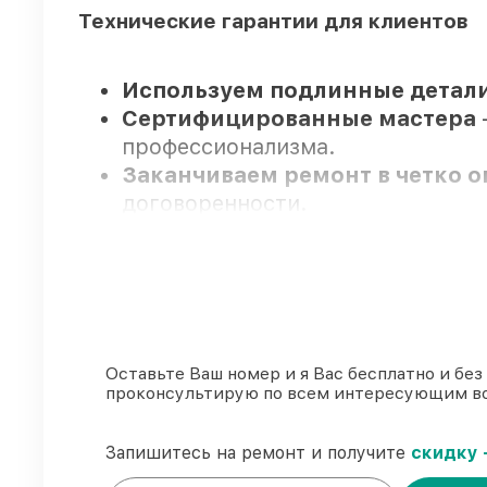
Технические гарантии для клиентов
Используем подлинные детали
Сертифицированные мастера
профессионализма.
Заканчиваем ремонт в четко 
договоренности.
Официальная гарантия
– все в
Мы гарантируем:
80%
работ проводим в присутств
Оставьте Ваш номер и я Вас бесплатно и без
проконсультирую по всем интересующим в
90%
запчастей Viomi готовы к ус
Фирменные детали Viomi и пр
85%
работ исполняются за 1–2 ч
Запишитесь на ремонт и получите
скидку 