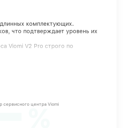
одлинных комплектующих.
ков, что подтверждает уровень их
а Viomi V2 Pro строго по
антией Viomi.
пны для срочного заказа
 сервисного центра Viomi
%