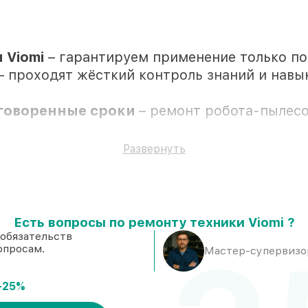
 Viomi
– гарантируем применение только п
– проходят жёсткий контроль знаний и навы
оговоренные сроки
– ремонт робота-пылесос
се виды ремонта защищены официальной гар
Развернуть
Есть вопросы по ремонту техники Viomi ?
ии клиента
 обязательств
опросам.
тановке в Ростове-на-Дону, остальные досту
Мастер-супервизор
оверенные реплики
– под любые запросы
аса, при незамедлительном начале работ
-25%