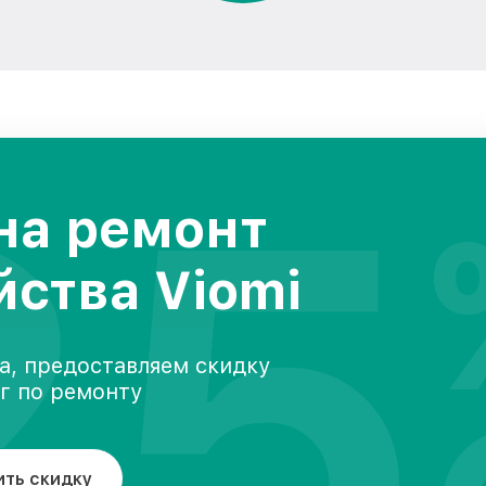
25
на ремонт
йства Viomi
а, предоставляем скидку
уг по ремонту
ить скидку