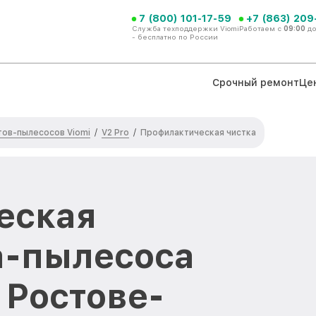
7 (800) 101-17-59
+7 (863) 209
Служба техподдержки Viomi
Работаем с
09:00
д
- бесплатно по России
Срочный ремонт
Це
ов-пылесосов Viomi
V2 Pro
/
/
Профилактическая чистка
еская
а-пылесоса
в Ростове-